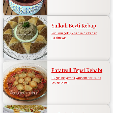
Yufkalı Beyti Kebap
Sunumu çok şık harika bir kebap
tarifim var
Patatesli Tepsi Kebabı
Bugün ne yemek yapsam sorusuna
cevap olsun