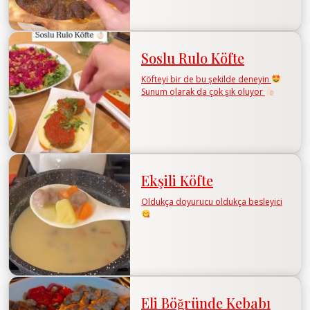
Soslu Rulo Köfte
Köfteyi bir de bu şekilde deneyin
Sunum olarak da çok şık oluyor
Ekşili Köfte
Oldukça doyurucu oldukça besleyici
Eli Böğründe Kebabı