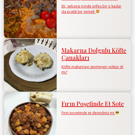
Eti, sebzesi içinde enfes bir o kadar
da pratik bir yemek
Makarna Dolgulu Köfte
Çanakları
Köfte makarnayı sevmeyen yoktur di
mi?
Fırın Poşetinde Et Sote
Fırın poşetinde et denediniz mi