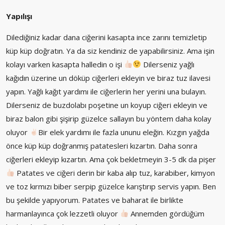
Yapılışı
Dilediğiniz kadar dana ciğerini kasapta ince zarını temizletip
küp küp doğratın. Ya da siz kendiniz de yapabilirsiniz. Ama işin
kolayı varken kasapta halledin o işi
Dilerseniz yağlı
kağıdın üzerine un döküp ciğerleri ekleyin ve biraz tuz ilavesi
yapın. Yağlı kağıt yardımı ile ciğerlerin her yerini una bulayın.
Dilerseniz de buzdolabı poşetine un koyup ciğeri ekleyin ve
biraz balon gibi şişirip güzelce sallayın bu yöntem daha kolay
oluyor
Bir elek yardımı ile fazla ununu eleğin. Kızgın yağda
önce küp küp doğranmış patatesleri kızartın. Daha sonra
ciğerleri ekleyip kızartın. Ama çok bekletmeyin 3-5 dk da pişer
Patates ve ciğeri derin bir kaba alıp tuz, karabiber, kimyon
ve toz kırmızı biber serpip güzelce karıştırıp servis yapın. Ben
bu şekilde yapıyorum. Patates ve baharat ile birlikte
harmanlayınca çok lezzetli oluyor
Annemden gördüğüm