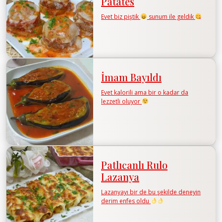
Patates
Evet biz piştik
sunum ile geldik
İmam Bayıldı
Evet kalorili ama bir o kadar da
lezzetli oluyor
Patlıcanlı Rulo
Lazanya
Lazanyayı bir de bu şekilde deneyin
derim enfes oldu