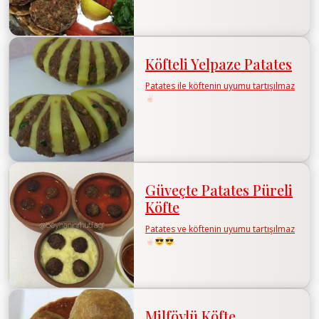
Köfteli Yelpaze Patates
Patates ile köftenin uyumu tartışılmaz
Güveçte Patates Püreli
Köfte
Patates ve köftenin uyumu tartışılmaz
Milföylü Köfte