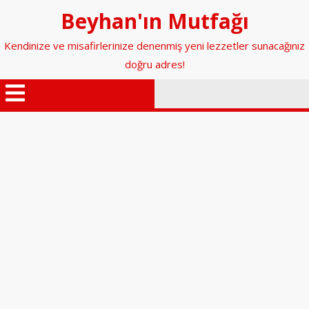
İçeriğe
Beyhan'ın Mutfağı
geç
Kendinize ve misafirlerinize denenmiş yeni lezzetler sunacağınız
doğru adres!
Menüyü
Aç