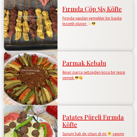
Fırında Çöp Şiş Köfte
Fırında yapılan yemekler bir başka
lezzetli oluyor
Parmak Kebabı
İkişer parça sebzeden koca bir tepsi
yemek
Patates Püreli Fırında
Köfte
Sunum hali de olsun di mi
yapımı