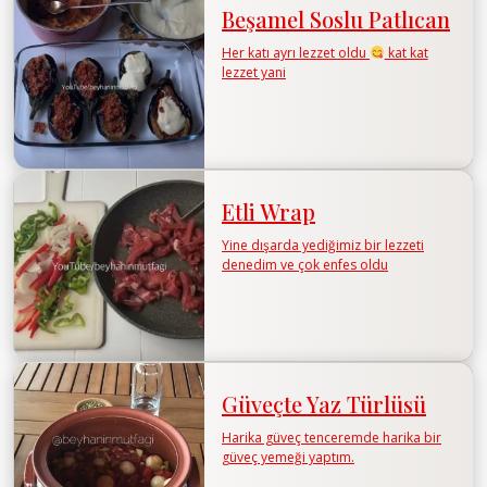
Beşamel Soslu Patlıcan
Her katı ayrı lezzet oldu
kat kat
lezzet yani
Etli Wrap
Yine dışarda yediğimiz bir lezzeti
denedim ve çok enfes oldu
Güveçte Yaz Türlüsü
Harika güveç tenceremde harika bir
güveç yemeği yaptım.