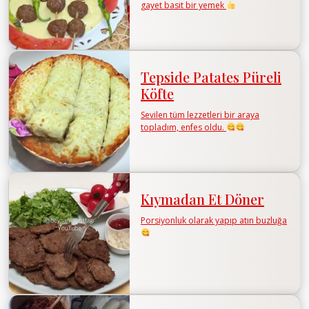
gayet basit bir yemek
Tepside Patates Püreli
Köfte
Sevilen tüm lezzetleri bir araya
topladım, enfes oldu.
Kıymadan Et Döner
Porsiyonluk olarak yapıp atın buzluğa