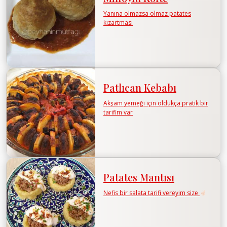
Yanına olmazsa olmaz patates
kızartması
Patlıcan Kebabı
Akşam yemeği için oldukça pratik bir
tarifim var
Patates Mantısı
Nefis bir salata tarifi vereyim size