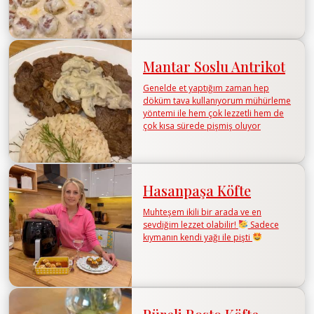
Mantar Soslu Antrikot
Genelde et yaptığım zaman hep
döküm tava kullanıyorum mühürleme
yöntemi ile hem çok lezzetli hem de
çok kısa sürede pişmiş oluyor
Hasanpaşa Köfte
Muhteşem ikili bir arada ve en
sevdiğim lezzet olabilir!
Sadece
kıymanın kendi yağı ile pişti