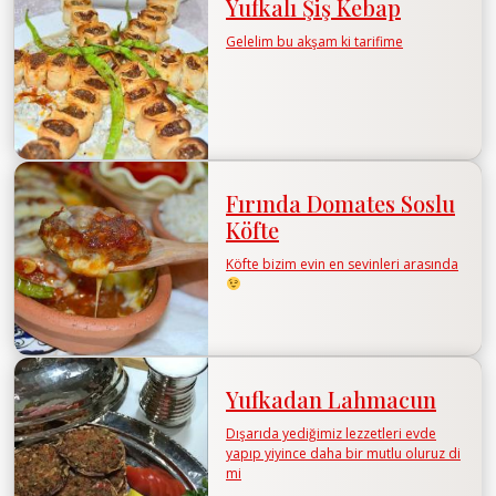
Yufkalı Şiş Kebap
Gelelim bu akşam ki tarifime
Fırında Domates Soslu
Köfte
Köfte bizim evin en sevinleri arasında
Yufkadan Lahmacun
Dışarıda yediğimiz lezzetleri evde
yapıp yiyince daha bir mutlu oluruz di
mi