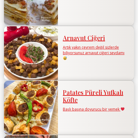
Arnavut Ciğeri
Artık yakın çevrem değil sizlerde
biliyorsunuz arnavut ciğeri sevdamı
Patates Püreli Yufkalı
Köfte
Başlı başına doyurucu bir yemek