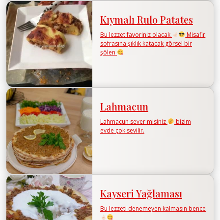
Kıymalı Rulo Patates
Bu lezzet favoriniz olacak
Misafir
sofrasına şıklık katacak görsel bir
şölen
Lahmacun
Lahmacun sever misiniz
bizim
evde çok sevilir.
Kayseri Yağlaması
Bu lezzeti denemeyen kalmasın bence