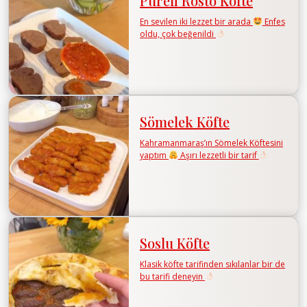
Püreli Rosto Köfte
En sevilen iki lezzet bir arada
Enfes
oldu, çok beğenildi
Sömelek Köfte
Kahramanmaraş’ın Sömelek Köftesini
yaptım
Aşırı lezzetli bir tarif
Soslu Köfte
Klasik köfte tarifinden sıkılanlar bir de
bu tarifi deneyin