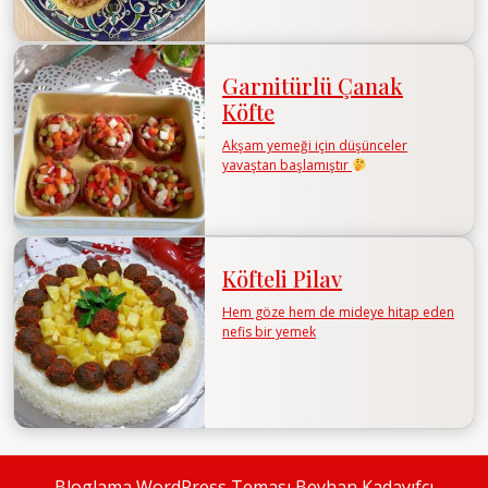
Garnitürlü Çanak
Köfte
Akşam yemeği için düşünceler
yavaştan başlamıştır
Köfteli Pilav
Hem göze hem de mideye hitap eden
nefis bir yemek
Bloglama WordPress Teması
Beyhan Kadayıfçı