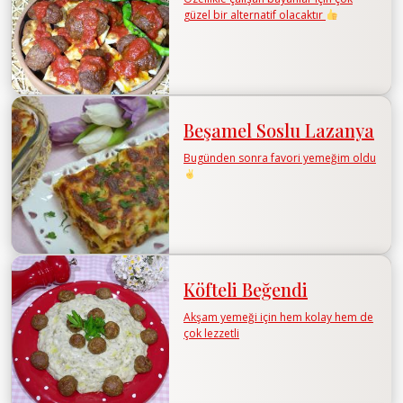
güzel bir alternatif olacaktır
Beşamel Soslu Lazanya
Bugünden sonra favori yemeğim oldu
Köfteli Beğendi
Akşam yemeği için hem kolay hem de
çok lezzetli