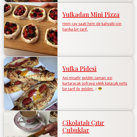
Yufkadan Mini Pizza
Hem çay saati hem de kahvaltı için
harika bir tarif.
Yufka Pidesi
Ani misafir geldiği zaman sizi
kurtaracak sofraya şıklık katacak nefis
bir tarif ile geldim
Çikolatalı Çıtır
Çubuklar