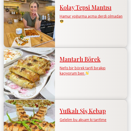
Kolay Tepsi Mantısı
Hamur yoğurma açma derdi olmadan
Mantarlı Börek
Nefis bir börek tarifi bırakıp
kaçıyorum ben
Yufkalı Şiş Kebap
Gelelim bu akşam ki tarifime