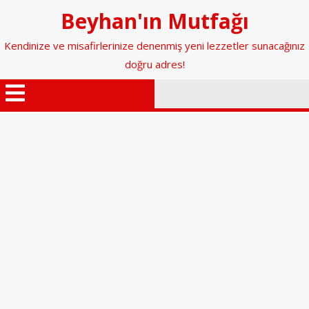
İçeriğe
Beyhan'ın Mutfağı
geç
Kendinize ve misafirlerinize denenmiş yeni lezzetler sunacağınız
doğru adres!
Menüyü
Aç