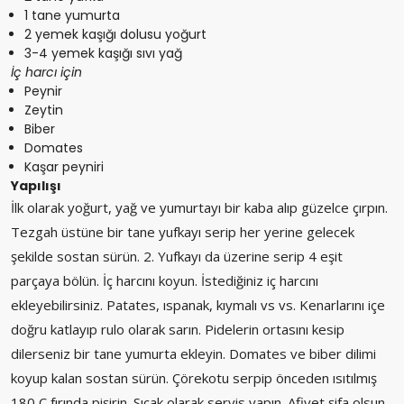
1 tane yumurta
2 yemek kaşığı dolusu yoğurt
3-4 yemek kaşığı sıvı yağ
İç harcı için
Peynir
Zeytin
Biber
Domates
Kaşar peyniri
Yapılışı
İlk olarak yoğurt, yağ ve yumurtayı bir kaba alıp güzelce çırpın.
Tezgah üstüne bir tane yufkayı serip her yerine gelecek
şekilde sostan sürün. 2. Yufkayı da üzerine serip 4 eşit
parçaya bölün. İç harcını koyun. İstediğiniz iç harcını
ekleyebilirsiniz. Patates, ıspanak, kıymalı vs vs. Kenarlarını içe
doğru katlayıp rulo olarak sarın. Pidelerin ortasını kesip
dilerseniz bir tane yumurta ekleyin. Domates ve biber dilimi
koyup kalan sostan sürün. Çörekotu serpip önceden ısıtılmış
180 C fırında pişirin. Sıcak olarak servis yapın. Afiyet şifa olsun