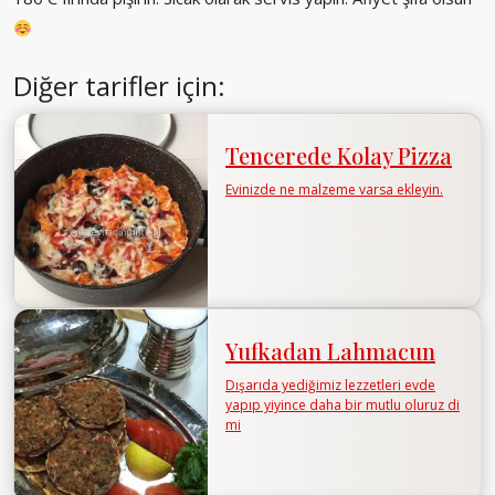
Diğer tarifler için:
Tencerede Kolay Pizza
Evinizde ne malzeme varsa ekleyin.
Yufkadan Lahmacun
Dışarıda yediğimiz lezzetleri evde
yapıp yiyince daha bir mutlu oluruz di
mi