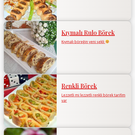
Kıymalı Rulo Börek
Kıymalı böreğin yeni şekli
Renkli Börek
Lezzetli mi lezzetli renkli börek tarifim
var