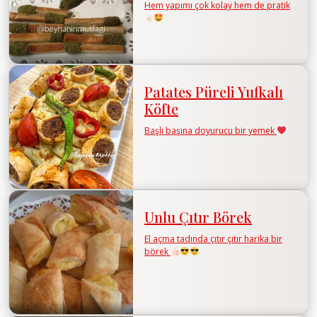
Hem yapımı çok kolay hem de pratik
Patates Püreli Yufkalı
Köfte
Başlı başına doyurucu bir yemek
Unlu Çıtır Börek
El açma tadında çıtır çıtır harika bir
börek