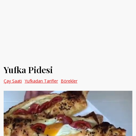
Yufka Pidesi
Çay Saati
Yufkadan Tarifler
Börekler