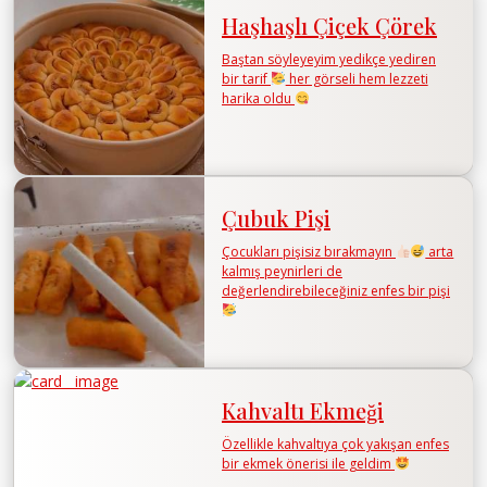
Haşhaşlı Çiçek Çörek
Baştan söyleyeyim yedikçe yediren
bir tarif
her görseli hem lezzeti
harika oldu
Çubuk Pişi
Çocukları pişisiz bırakmayın
arta
kalmış peynirleri de
değerlendirebileceğiniz enfes bir pişi
Kahvaltı Ekmeği
Özellikle kahvaltıya çok yakışan enfes
bir ekmek önerisi ile geldim