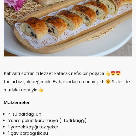
Kahvaltı sofranızı lezzet katacak nefis bir poğaça
tadını biz çok beğendik. Ev halkından da onay çıktı
Sizler de
mutlaka deneyin
Malzemeler
4 su bardağı un
Yarım paket kuru maya (1 tatlı kaşığı)
1 yemek kaşığı toz şeker
1 çay bardağı ılık su