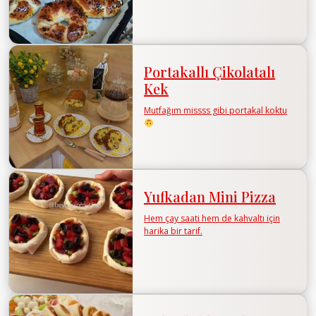
Portakallı Çikolatalı
Kek
Mutfağım missss gibi portakal koktu
Yufkadan Mini Pizza
Hem çay saati hem de kahvaltı için
harika bir tarif.