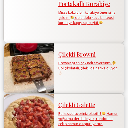
Portakallı Kurabiye
Misss kokulu bir kurabiye önerisi ile
geldim
dolu dolu koca bir tepsi
kurabiye kapış kapış gitti
Çilekli Browni
Brownie’yi en çok neli seversiniz?
Bol çikolatalı, çilekli de harika oluyor
Çilekli Galette
Bu lezzet favoriniz olabilir!
Hamur
yoğurma derdi de yok, rondodan
çekip hamur oluşturuyoruz!