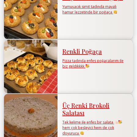
Yumuşacık simit tadında mayalı
hamur lezzetinde bir poğaça
Renkli Poğaça
Pizza tadında enfes poğaçalarım ile
biz geldikkkk
Üç Renki Brokoli
Salatası
Tek kelime ile enfes bir salata
hem çok besleyici hem de çok
doyurucu