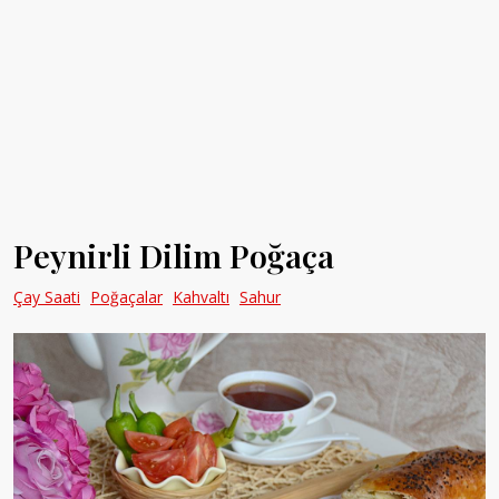
Peynirli Dilim Poğaça
Çay Saati
Poğaçalar
Kahvaltı
Sahur