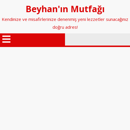
İçeriğe
Beyhan'ın Mutfağı
geç
Kendinize ve misafirlerinize denenmiş yeni lezzetler sunacağınız
doğru adres!
Menüyü
Aç