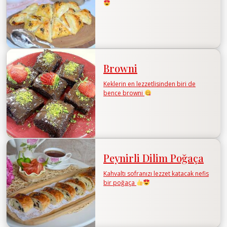
Browni
Keklerin en lezzetlisinden biri de
bence browni
Peynirli Dilim Poğaça
Kahvaltı sofranızı lezzet katacak nefis
bir poğaça