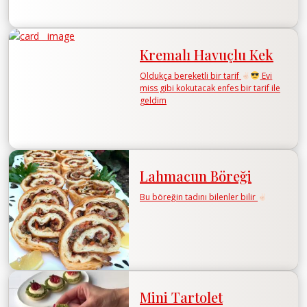
Kremalı Havuçlu Kek
Oldukça bereketli bir tarif
Evi
miss gibi kokutacak enfes bir tarif ile
geldim
Lahmacun Böreği
Bu böreğin tadını bilenler bilir
Mini Tartolet