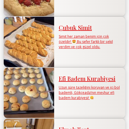
Çubuk Simit
Simit her zaman benim için çok
özeldir!
Bu sefer farklı bir şekil
verdim ve çok güzel oldu.
Efi Badem Kurabiyesi
Uzun süre tazeliğini koruyan ve içi bol
bademli, Gökçeada’nın meşhur efi
badem kurabiyesi!