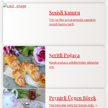
Sosisli Kumru
Trt1 İyi fikir programında yaptığım
sosisli kumru tarifi
Şeritli Poğaça
Klasik poğaça şekillerinden sıkılanlar
için.
Peynirli Üçgen Börek
Tek lokmalık nefis bir börek oldu