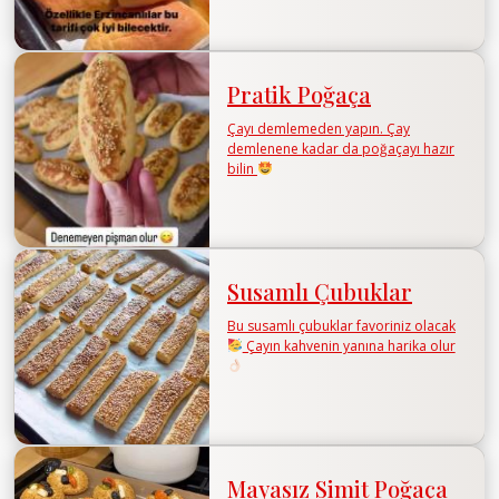
Pratik Poğaça
Çayı demlemeden yapın. Çay
demlenene kadar da poğaçayı hazır
bilin
Susamlı Çubuklar
Bu susamlı çubuklar favoriniz olacak
Çayın kahvenin yanına harika olur
Mayasız Simit Poğaça