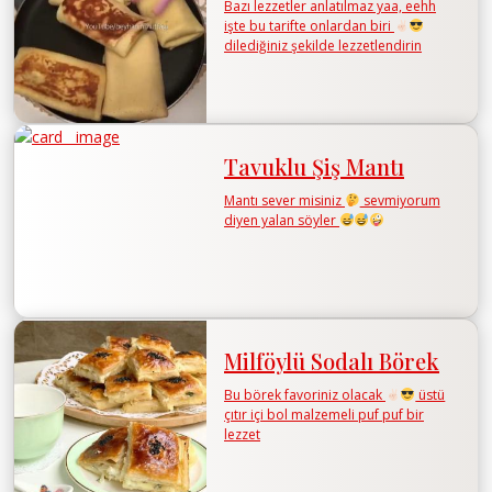
Bazı lezzetler anlatılmaz yaa, eehh
işte bu tarifte onlardan biri
dilediğiniz şekilde lezzetlendirin
Tavuklu Şiş Mantı
Mantı sever misiniz
sevmiyorum
diyen yalan söyler
Milföylü Sodalı Börek
Bu börek favoriniz olacak
üstü
çıtır içi bol malzemeli puf puf bir
lezzet