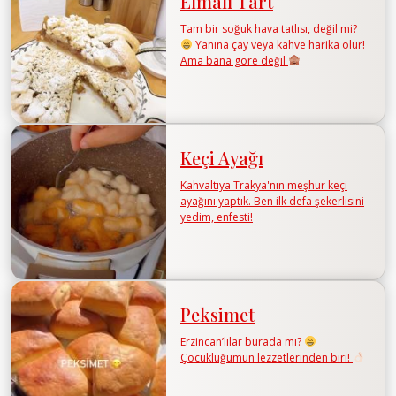
Elmalı Tart
Tam bir soğuk hava tatlısı, değil mi?
Yanına çay veya kahve harika olur!
Ama bana göre değil
Keçi Ayağı
Kahvaltıya Trakya'nın meşhur keçi
ayağını yaptık. Ben ilk defa şekerlisini
yedim, enfesti!
Peksimet
Erzincan’lılar burada mı?
Çocukluğumun lezzetlerinden biri!