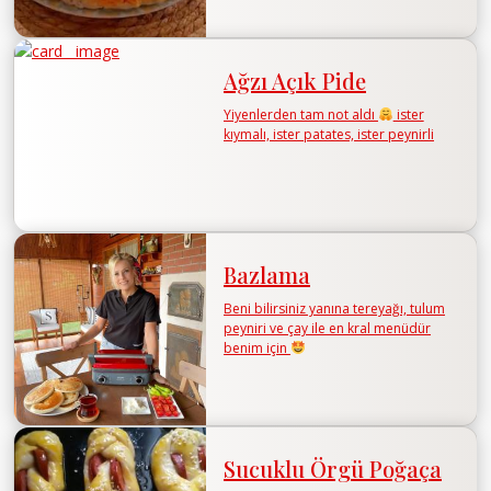
Ağzı Açık Pide
Yiyenlerden tam not aldı
ister
kıymalı, ister patates, ister peynirli
Bazlama
Beni bilirsiniz yanına tereyağı, tulum
peyniri ve çay ile en kral menüdür
benim için
Sucuklu Örgü Poğaça