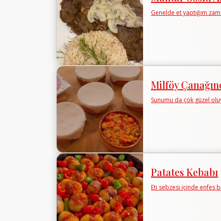
Genelde et yaptığım zam
Milföy Çanağın
Sunumu da çok güzel ol
Patates Kebabı
Eti sebzesi içinde enfes bi