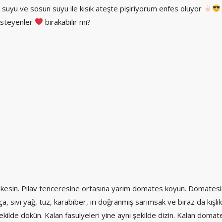
suyu ve sosun suyu ile kısık ateşte pişiriyorum enfes oluyor
 isteyenler
bırakabilir mi?
ye kesin. Pilav tenceresine ortasına yarım domates koyun. Domatesi
, sıvı yağ, tuz, karabiber, iri doğranmış sarımsak ve biraz da kış
ekilde dökün. Kalan fasulyeleri yine aynı şekilde dizin. Kalan doma