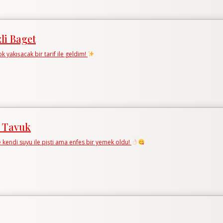
li Baget
ok yakışacak bir tarif ile geldim!
ı Tavuk
kendi suyu ile pişti ama enfes bir yemek oldu!