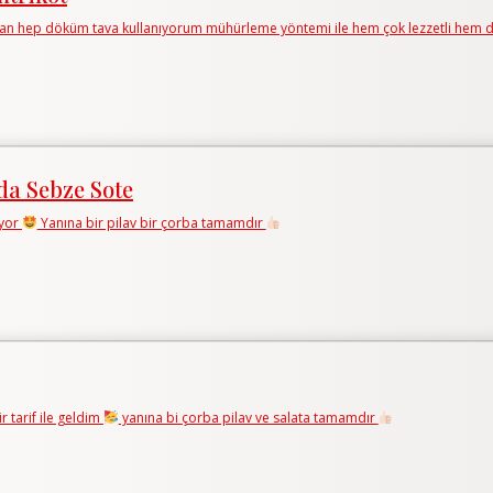
an hep döküm tava kullanıyorum mühürleme yöntemi ile hem çok lezzetli hem d
da Sebze Sote
uyor
Yanına bir pilav bir çorba tamamdır
r tarif ile geldim
yanına bi çorba pilav ve salata tamamdır