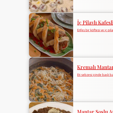
İç Pilavlı Kafesl
Enfes bir köftesi ve iç pil
Kremalı Mantar
Eti sebzesi içinde başlı 
Mantar Soslu A