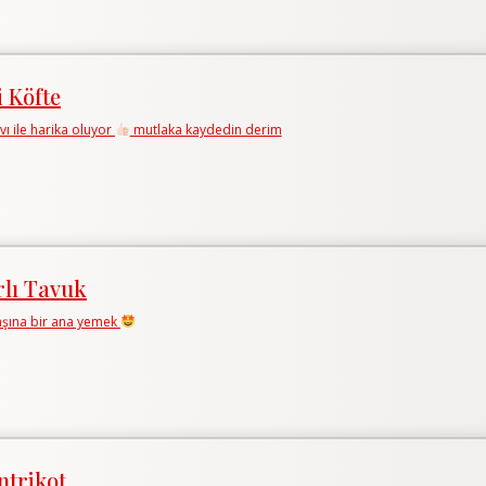
i Köfte
avı ile harika oluyor
mutlaka kaydedin derim
lı Tavuk
başına bir ana yemek
ntrikot