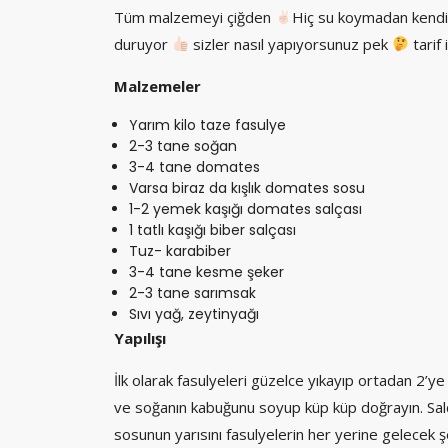
Tüm malzemeyi çiğden
Hiç su koymadan kendi 
duruyor
sizler nasıl yapıyorsunuz pek
tarif
Malzemeler
Yarım kilo taze fasulye
2-3 tane soğan
3-4 tane domates
Varsa biraz da kışlık domates sosu
1-2 yemek kaşığı domates salçası
1 tatlı kaşığı biber salçası
Tuz- karabiber
3-4 tane kesme şeker
2-3 tane sarımsak
Sıvı yağ, zeytinyağı
Yapılışı
İlk olarak fasulyeleri güzelce yıkayıp ortadan 2’
ve soğanın kabuğunu soyup küp küp doğrayın. Salça
sosunun yarısını fasulyelerin her yerine gelecek ş