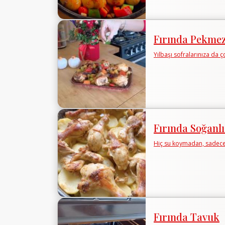
Fırında Pekmez
Yılbaşı sofralarınıza da ç
Fırında Soğanl
Hiç su koymadan, sadece 
Fırında Tavuk