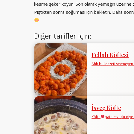
kesme şeker koyun. Son olarak yemeğin üzerine ze
Piştikten sonra soğuması için bekletin. Daha sonr
Diğer tarifler için:
Fellah Köftesi
Ahh bu lezzeti sevmeyen
İsveç Köfte
Köfte
patates aşkı diye