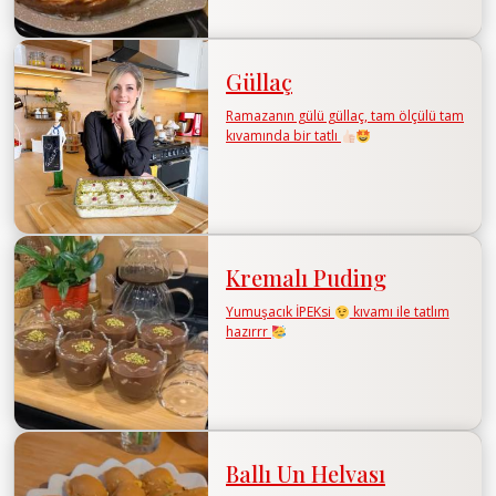
Güllaç
Ramazanın gülü güllaç, tam ölçülü tam
kıvamında bir tatlı
Kremalı Puding
Yumuşacık İPEKsi
kıvamı ile tatlım
hazırrr
Ballı Un Helvası