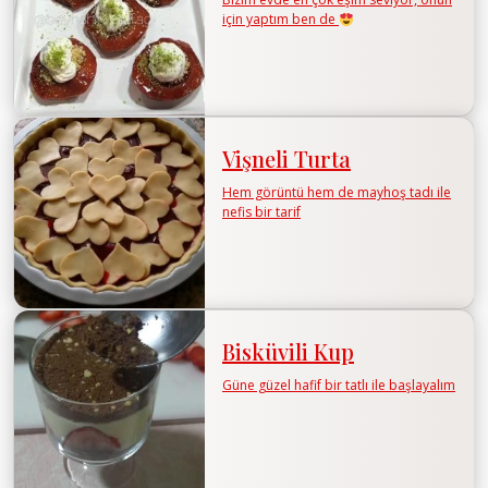
için yaptım ben de
Vişneli Turta
Hem görüntü hem de mayhoş tadı ile
nefis bir tarif
Bisküvili Kup
Güne güzel hafif bir tatlı ile başlayalım