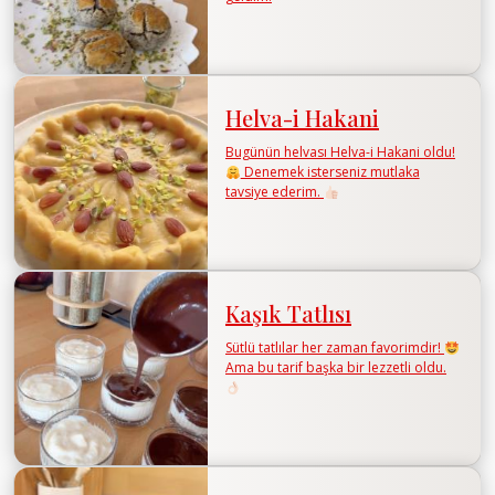
Helva-i Hakani
Bugünün helvası Helva-i Hakani oldu!
Denemek isterseniz mutlaka
tavsiye ederim.
Kaşık Tatlısı
Sütlü tatlılar her zaman favorimdir!
Ama bu tarif başka bir lezzetli oldu.