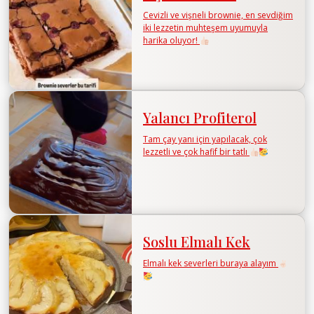
Cevizli ve vişneli brownie, en sevdiğim
iki lezzetin muhteşem uyumuyla
harika oluyor!
Yalancı Profiterol
Tam çay yanı için yapılacak, çok
lezzetli ve çok hafif bir tatlı
Soslu Elmalı Kek
Elmalı kek severleri buraya alayım