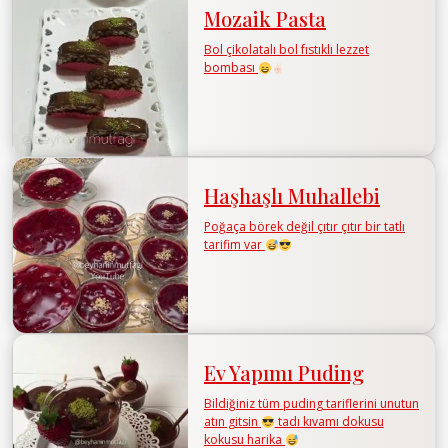
Mozaik Pasta
Bol çikolatalı bol fıstıklı lezzet
bombası
Haşhaşlı Muhallebi
Poğaça börek değil çıtır çıtır bir tatlı
tarifim var
Ev Yapımı Puding
Bildiğiniz tüm puding tariflerini unutun
atın gitsin
tadı kıvamı dokusu
kokusu harika