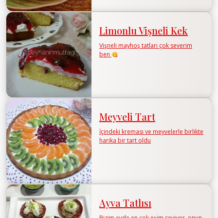
Limonlu Vişneli Kek
Vişneli mayhoş tatları çok severim
ben
Meyveli Tart
İçindeki kreması ve meyvelerle birlikte
harika bir tart oldu
Ayva Tatlısı
Bizim evde en çok eşim seviyor, onun