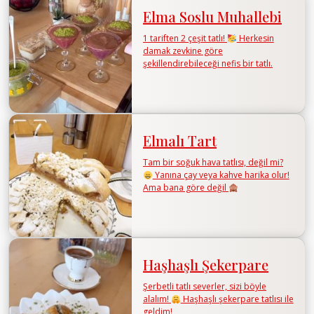
Elma Soslu Muhallebi
1 tariften 2 çeşit tatlı!
Herkesin
damak zevkine göre
şekillendirebileceği nefis bir tatlı.
Elmalı Tart
Tam bir soğuk hava tatlısı, değil mi?
Yanına çay veya kahve harika olur!
Ama bana göre değil
Haşhaşlı Şekerpare
Şerbetli tatlı severler, sizi böyle
alalım!
Haşhaşlı şekerpare tatlısı ile
geldim!