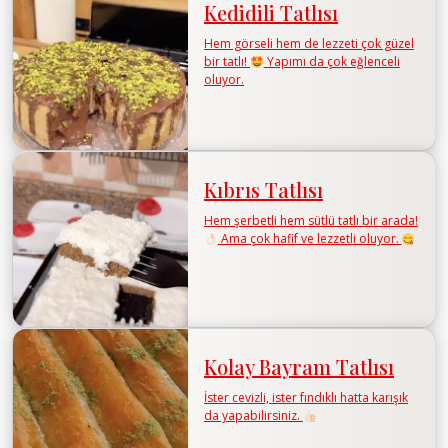
Kedidili Tatlısı
Hem görseli hem de lezzeti çok güzel
bir tatlı!
Yapımı da çok eğlenceli
oluyor.
Kıbrıs Tatlısı
Hem şerbetli hem sütlü tatlı bir arada!
Ama çok hafif ve lezzetli oluyor.
Kolay Bayram Tatlısı
İster cevizli, ister fındıklı hatta karışık
da yapabilirsiniz.