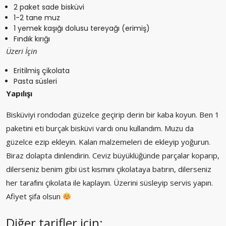
2 paket sade bisküvi
1-2 tane muz
1 yemek kaşığı dolusu tereyağı (erimiş)
Fındık kırığı
Üzeri İçin
Eritilmiş çikolata
Pasta süsleri
Yapılışı
Bisküviyi rondodan güzelce geçirip derin bir kaba koyun. Ben 1
paketini eti burçak bisküvi vardı onu kullandım. Muzu da
güzelce ezip ekleyin. Kalan malzemeleri de ekleyip yoğurun.
Biraz dolapta dinlendirin. Ceviz büyüklüğünde parçalar koparıp,
dilerseniz benim gibi üst kısmını çikolataya batırın, dilerseniz
her tarafını çikolata ile kaplayın. Üzerini süsleyip servis yapın.
Afiyet şifa olsun
Diğer tarifler için: