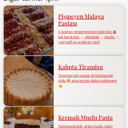
Pişmeyen Malaga
Pastası
İç kısmını gösteremeden bitti bile
kat kat lezzet
çikolatalı
muzlu
çok hafif ve pratik bir tarif
Kalıpta Tiramisu
Tiramisu tam pasta görüntüsünde
oldu
ama lezzeti daha muhteşem
Kremalı Muzlu Pasta
Yumuşacık keki, arası muzlu, üzeri