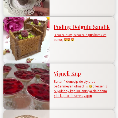
Puding Dolgulu Sandık
Biraz sunum, biraz süs püs kattık ve
sonuç
Vişneli Kup
Bu tarifi deneyip de yiyip de
beğenmeyen olmadı
dilerseniz
büyük boy kap kullanın ya da benim
gibi kuplarda servis yapın