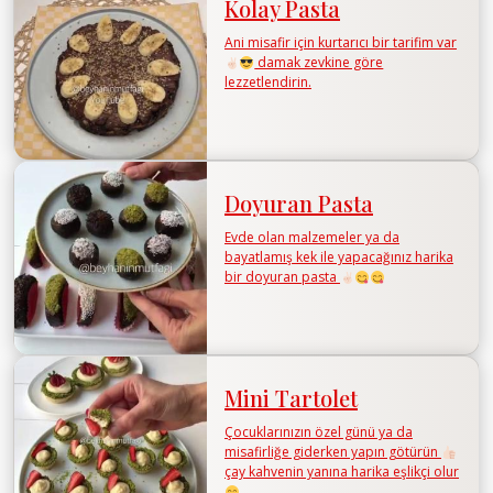
Kolay Pasta
Ani misafir için kurtarıcı bir tarifim var
damak zevkine göre
lezzetlendirin.
Doyuran Pasta
Evde olan malzemeler ya da
bayatlamış kek ile yapacağınız harika
bir doyuran pasta
Mini Tartolet
Çocuklarınızın özel günü ya da
misafirliğe giderken yapın götürün
çay kahvenin yanına harika eşlikçi olur