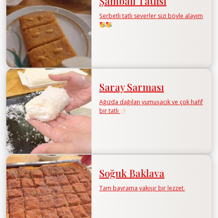
Şambali Tatlısı
Şerbetli tatlı severler sizi böyle alayım
Saray Sarması
Ağızda dağılan yumuşacık ve çok hafif
bir tatlı
Soğuk Baklava
Tam bayrama yakışır bir lezzet.