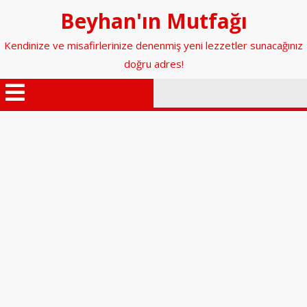
İçeriğe
Beyhan'ın Mutfağı
geç
Kendinize ve misafirlerinize denenmiş yeni lezzetler sunacağınız
doğru adres!
Menüyü
Aç