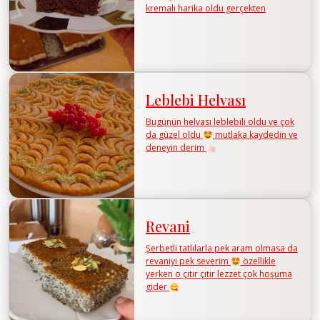
kremalı harika oldu gerçekten
Leblebi Helvası
Bugünün helvası leblebili oldu ve çok
da güzel oldu
mutlaka kaydedin ve
deneyin derim
Revani
Şerbetli tatlılarla pek aram olmasa da
revaniyi pek severim
özellikle
yerken o çıtır çıtır lezzet çok hoşuma
gider