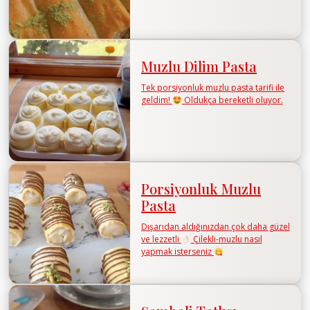
Muzlu Dilim Pasta
Tek porsiyonluk muzlu pasta tarifi ile
geldim!
Oldukça bereketli oluyor.
Porsiyonluk Muzlu
Pasta
Dışarıdan aldığınızdan çok daha güzel
ve lezzetli
Çilekli-muzlu nasıl
yapmak isterseniz