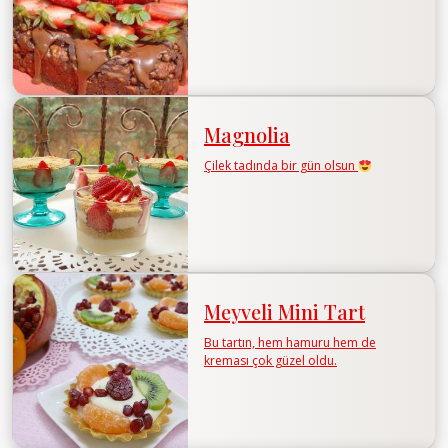
Magnolia
Çilek tadında bir gün olsun
Meyveli Mini Tart
Bu tartın, hem hamuru hem de
kreması çok güzel oldu.