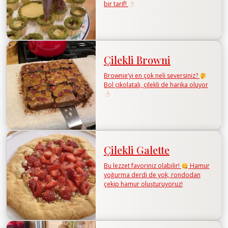
bir tarif!
Çilekli Browni
Brownie’yi en çok neli seversiniz?
Bol çikolatalı, çilekli de harika oluyor
Çilekli Galette
Bu lezzet favoriniz olabilir!
Hamur
yoğurma derdi de yok, rondodan
çekip hamur oluşturuyoruz!