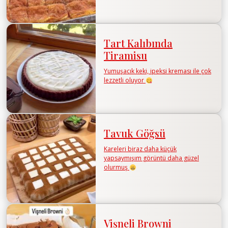
Tart Kalıbında
Tiramisu
Yumuşacık keki, ipeksi kreması ile çok
lezzetli oluyor
Tavuk Göğsü
Kareleri biraz daha küçük
yapsaymışım görüntü daha güzel
olurmuş
Vişneli Browni