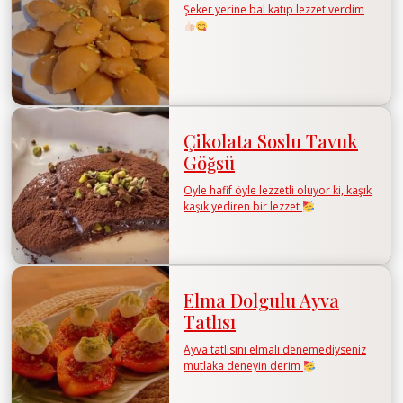
Şeker yerine bal katıp lezzet verdim
Çikolata Soslu Tavuk
Göğsü
Öyle hafif öyle lezzetli oluyor ki, kaşık
kaşık yediren bir lezzet
Elma Dolgulu Ayva
Tatlısı
Ayva tatlısını elmalı denemediyseniz
mutlaka deneyin derim