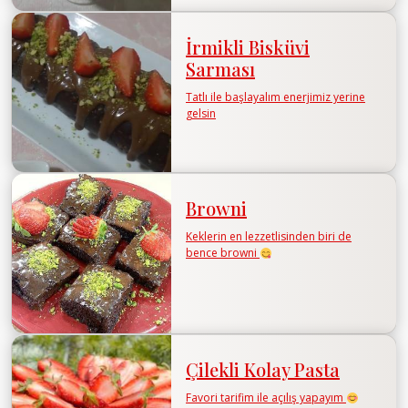
İrmikli Bisküvi
Sarması
Tatlı ile başlayalım enerjimiz yerine
gelsin
Browni
Keklerin en lezzetlisinden biri de
bence browni
Çilekli Kolay Pasta
Favori tarifim ile açılış yapayım