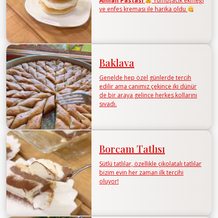
Alman Pastası
Yumuşacık ekmeği
ve enfes kreması ile harika oldu
Baklava
Genelde hep özel günlerde tercih
edilir ama canımız çekince iki dünür
de bir araya gelince herkes kollarını
sıvadı.
Borcam Tatlısı
Sütlü tatlılar, özellikle çikolatalı tatlılar
bizim evin her zaman ilk tercihi
oluyor!