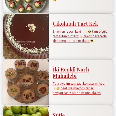
Çikolatalı Tart Kek
En en en favori kekim
tam ölçülü
tam tutan bir tarif
rekor derecede
denenen bir tarifim daha
İki Renkli Narlı
Muhallebi
Tatlı yiyelim tatlı tatlı konuşalım hep
özellikle mayhoş tatları
seviyorsanız bir adım öne alalım.
Sufle