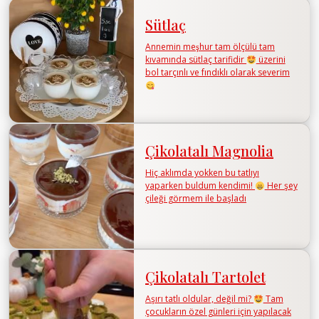
Sütlaç
Annemin meşhur tam ölçülü tam
kıvamında sütlaç tarifidir
üzerini
bol tarçınlı ve fındıklı olarak severim
Çikolatalı Magnolia
Hiç aklımda yokken bu tatlıyı
yaparken buldum kendimi!
Her şey
çileği görmem ile başladı
Çikolatalı Tartolet
Aşırı tatlı oldular, değil mi?
Tam
çocukların özel günleri için yapılacak