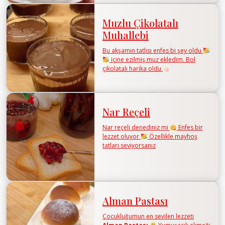
Muzlu Çikolatalı
Muhallebi
Bu akşamın tatlısı enfes bi şey oldu
içine ezilmiş muz ekledim. Bol
çikolatalı harika oldu
Nar Reçeli
Nar reçeli denediniz mi
Enfes bir
lezzet oluyor
Özellikle mayhoş
tatları seviyorsanız
Alman Pastası
Çocukluğumun en sevilen lezzeti