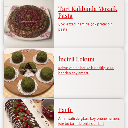
Tart Kalıbında Mozaik
Pasta
Çok lezzetli hem de çok pratik bir
pasta.
İncirli Lokum
Kahve yanına harika bir eşlikçi olur
benden söylemesi.
Parfe
Ani misafirde çıkar, koy önüne hemen,
işte bu tarif de onlardan biri