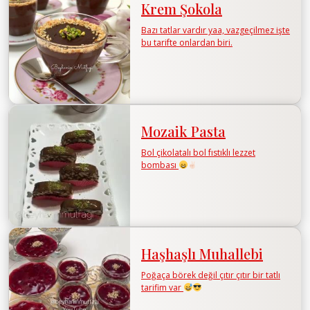
Krem Şokola
Bazı tatlar vardır yaa, vazgeçilmez işte
bu tarifte onlardan biri.
Mozaik Pasta
Bol çikolatalı bol fıstıklı lezzet
bombası
Haşhaşlı Muhallebi
Poğaça börek değil çıtır çıtır bir tatlı
tarifim var