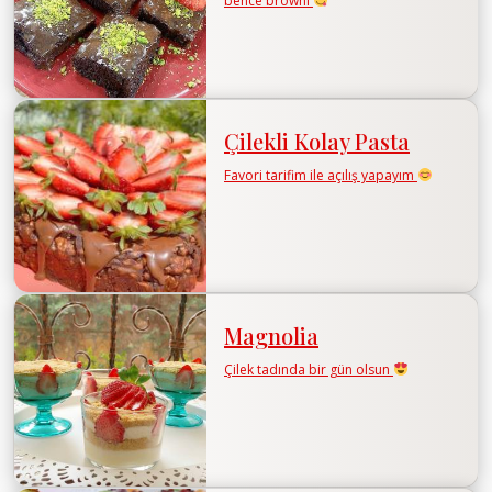
bence browni
Çilekli Kolay Pasta
Favori tarifim ile açılış yapayım
Magnolia
Çilek tadında bir gün olsun