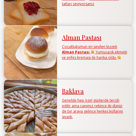
tatları seviyorsanız
Alman Pastası
Çocukluğumun en sevilen lezzeti
Alman Pastası
Yumuşacık ekmeği
ve enfes kreması ile harika oldu
Baklava
Genelde hep özel günlerde tercih
edilir ama canımız çekince iki dünür
de bir araya gelince herkes kollarını
sıvadı.