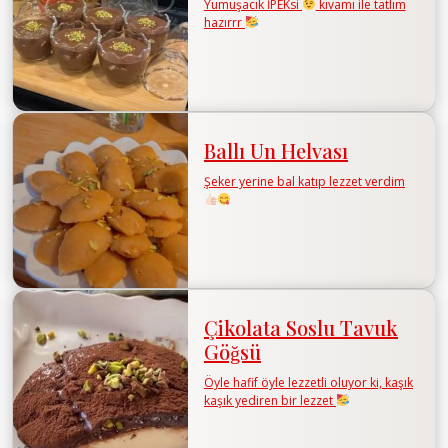
Yumuşacık İPEKsi
kıvamı ile tatlım
hazırrr
Ballı Un Helvası
Şeker yerine bal katıp lezzet verdim
Çikolata Soslu Tavuk
Göğsü
Öyle hafif öyle lezzetli oluyor ki, kaşık
kaşık yediren bir lezzet