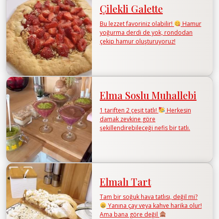
Çilekli Galette
Bu lezzet favoriniz olabilir!
Hamur
yoğurma derdi de yok, rondodan
çekip hamur oluşturuyoruz!
Elma Soslu Muhallebi
1 tariften 2 çeşit tatlı!
Herkesin
damak zevkine göre
şekillendirebileceği nefis bir tatlı.
Elmalı Tart
Tam bir soğuk hava tatlısı, değil mi?
Yanına çay veya kahve harika olur!
Ama bana göre değil