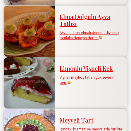
Elma Dolgulu Ayva
Tatlısı
Ayva tatlısını elmalı denemediyseniz
mutlaka deneyin derim
Limonlu Vişneli Kek
Vişneli mayhoş tatları çok severim
ben
Meyveli Tart
İçindeki kreması ve meyvelerle birlikte