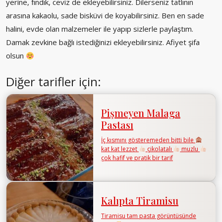
yerine, fındık, ceviz de ekleyebilirsiniz. Dilerseniz tatlının
arasına kakaolu, sade bisküvi de koyabilirsiniz. Ben en sade
halini, evde olan malzemeler ile yapıp sizlerle paylaştım.
Damak zevkine bağlı istediğinizi ekleyebilirsiniz. Afiyet şifa
olsun
Diğer tarifler için:
Pişmeyen Malaga
Pastası
İç kısmını gösteremeden bitti bile
kat kat lezzet
çikolatalı
muzlu
çok hafif ve pratik bir tarif
Kalıpta Tiramisu
Tiramisu tam pasta görüntüsünde