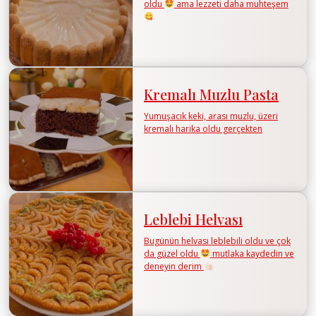
oldu
ama lezzeti daha muhteşem
Kremalı Muzlu Pasta
Yumuşacık keki, arası muzlu, üzeri
kremalı harika oldu gerçekten
Leblebi Helvası
Bugünün helvası leblebili oldu ve çok
da güzel oldu
mutlaka kaydedin ve
deneyin derim