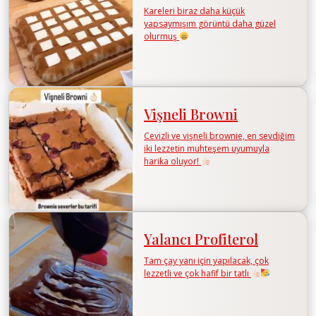
Kareleri biraz daha küçük
yapsaymışım görüntü daha güzel
olurmuş
Vişneli Browni
Cevizli ve vişneli brownie, en sevdiğim
iki lezzetin muhteşem uyumuyla
harika oluyor!
Yalancı Profiterol
Tam çay yanı için yapılacak, çok
lezzetli ve çok hafif bir tatlı