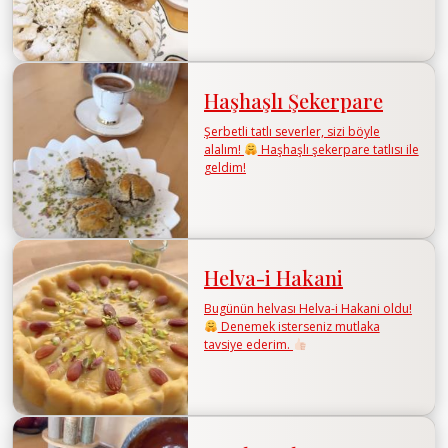
Haşhaşlı Şekerpare
Şerbetli tatlı severler, sizi böyle
alalım!
Haşhaşlı şekerpare tatlısı ile
geldim!
Helva-i Hakani
Bugünün helvası Helva-i Hakani oldu!
Denemek isterseniz mutlaka
tavsiye ederim.