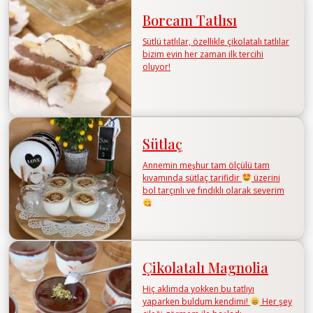
Borcam Tatlısı
Sütlü tatlılar, özellikle çikolatalı tatlılar
bizim evin her zaman ilk tercihi
oluyor!
Sütlaç
Annemin meşhur tam ölçülü tam
kıvamında sütlaç tarifidir
üzerini
bol tarçınlı ve fındıklı olarak severim
Çikolatalı Magnolia
Hiç aklımda yokken bu tatlıyı
yaparken buldum kendimi!
Her şey