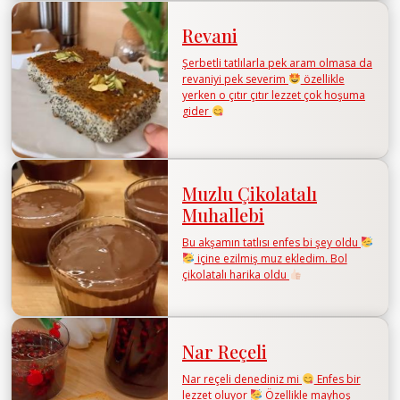
Revani
Şerbetli tatlılarla pek aram olmasa da
revaniyi pek severim
özellikle
yerken o çıtır çıtır lezzet çok hoşuma
gider
Muzlu Çikolatalı
Muhallebi
Bu akşamın tatlısı enfes bi şey oldu
içine ezilmiş muz ekledim. Bol
çikolatalı harika oldu
Nar Reçeli
Nar reçeli denediniz mi
Enfes bir
lezzet oluyor
Özellikle mayhoş