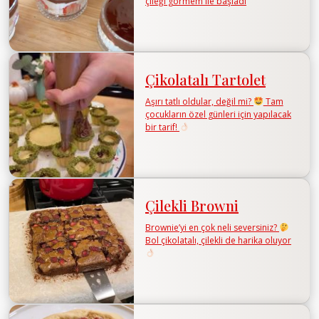
çileği görmem ile başladı
Çikolatalı Tartolet
Aşırı tatlı oldular, değil mi?
Tam
çocukların özel günleri için yapılacak
bir tarif!
Çilekli Browni
Brownie’yi en çok neli seversiniz?
Bol çikolatalı, çilekli de harika oluyor