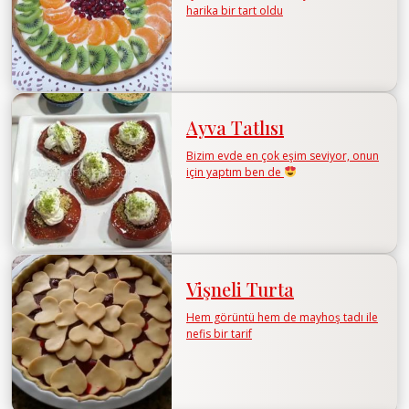
harika bir tart oldu
Ayva Tatlısı
Bizim evde en çok eşim seviyor, onun
için yaptım ben de
Vişneli Turta
Hem görüntü hem de mayhoş tadı ile
nefis bir tarif