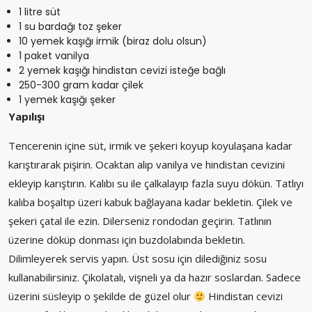
1 litre süt
1 su bardağı toz şeker
10 yemek kaşığı irmik (biraz dolu olsun)
1 paket vanilya
2 yemek kaşığı hindistan cevizi isteğe bağlı
250-300 gram kadar çilek
1 yemek kaşığı şeker
Yapılışı
Tencerenin içine süt, irmik ve şekeri koyup koyulaşana kadar
karıştırarak pişirin. Ocaktan alıp vanilya ve hindistan cevizini
ekleyip karıştırın. Kalıbı su ile çalkalayıp fazla suyu dökün. Tatlıyı
kalıba boşaltıp üzeri kabuk bağlayana kadar bekletin. Çilek ve
şekeri çatal ile ezin. Dilerseniz rondodan geçirin. Tatlının
üzerine döküp donması için buzdolabında bekletin.
Dilimleyerek servis yapın. Üst sosu için dilediğiniz sosu
kullanabilirsiniz. Çikolatalı, vişneli ya da hazır soslardan. Sadece
üzerini süsleyip o şekilde de güzel olur
Hindistan cevizi