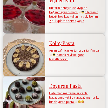
Vişneli Kup
Bu tarifi deneyip de yiyip de
beğenmeyen olmadı
dilerseniz
büyük boy kap kullanın ya da benim
gibi kuplarda servis yapın
Kolay Pasta
Ani misafir için kurtarıcı bir tarifim var
damak zevkine göre
lezzetlendirin.
Doyuran Pasta
Evde olan malzemeler ya da
bayatlamış kek ile yapacağınız harika
bir doyuran pasta