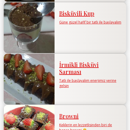
Bisküvili Kup
Güne güzel hafif bir tatlı ile başlayalım
İrmikli Bisküvi
Sarması
Tatlı ile başlayalım enerjimiz yerine
gelsin
Browni
Keklerin en lezzetlisinden biri de