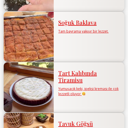
Soğuk Baklava
Tam bayrama yakışır bir lezzet.
Tart Kalıbında
Tiramisu
Yumuşacık keki, ipeksi kreması ile çok
lezzetli oluyor
Tavuk Göğsü