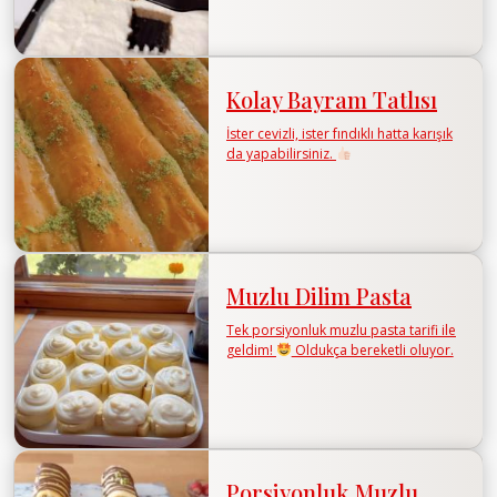
Kolay Bayram Tatlısı
İster cevizli, ister fındıklı hatta karışık
da yapabilirsiniz.
Muzlu Dilim Pasta
Tek porsiyonluk muzlu pasta tarifi ile
geldim!
Oldukça bereketli oluyor.
Porsiyonluk Muzlu