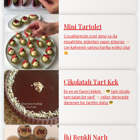
Mini Tartolet
Çocuklarınızın özel günü ya da
misafirliğe giderken yapın götürün
çay kahvenin yanına harika eşlikçi olur
Çikolatalı Tart Kek
En en en favori kekim
tam ölçülü
tam tutan bir tarif
rekor derecede
denenen bir tarifim daha
İki Renkli Narlı