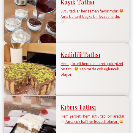
Kaşık Tatlısı
Sütlü tatlılar her zaman favorimdir!
Ama bu tarif başka bir lezzetli oldu.
Kedidili Tatlısı
Hem görseli hem de lezzeti çok güzel
bir tatlı!
Yapımı da çok eğlenceli
oluyor.
Kıbrıs Tatlısı
Hem şerbetli hem sütlü tatlı bir arada!
Ama çok hafif ve lezzetli oluyor.