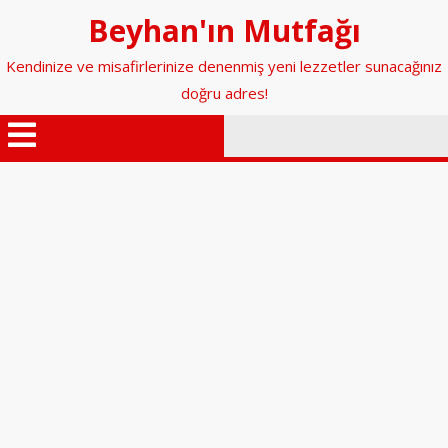
İçeriğe
Beyhan'ın Mutfağı
geç
Kendinize ve misafirlerinize denenmiş yeni lezzetler sunacağınız
doğru adres!
Menüyü
Aç