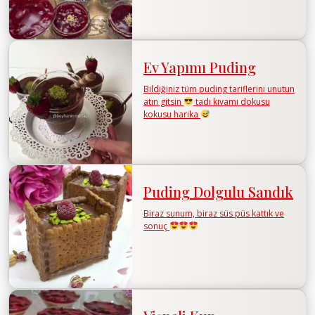
Ev Yapımı Puding
Bildiğiniz tüm puding tariflerini unutun
atın gitsin
tadı kıvamı dokusu
kokusu harika
Puding Dolgulu Sandık
Biraz sunum, biraz süs püs kattık ve
sonuç