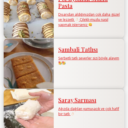
Pasta
Dışarıdan aldığınızdan çok daha güzel
ve lezzetli
Çilekli-muzlu nasıl
yapmak isterseniz
Şambali Tatlısı
Şerbetli tatlı severler sizi böyle alayım
Saray Sarması
Ağızda dağılan yumuşacık ve çok hafif
bir tatlı