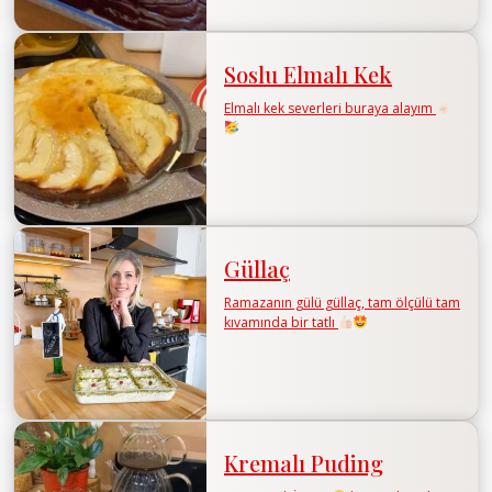
Soslu Elmalı Kek
Elmalı kek severleri buraya alayım
Güllaç
Ramazanın gülü güllaç, tam ölçülü tam
kıvamında bir tatlı
Kremalı Puding