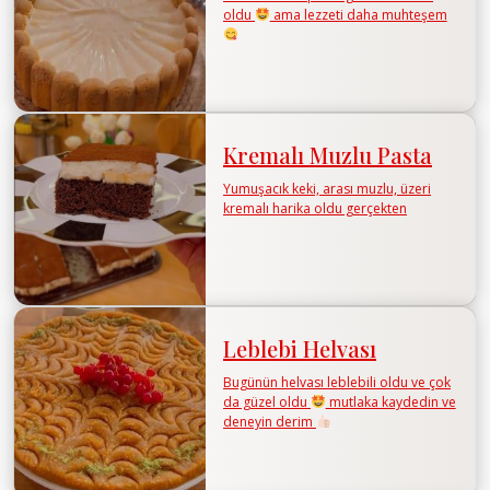
oldu
ama lezzeti daha muhteşem
Kremalı Muzlu Pasta
Yumuşacık keki, arası muzlu, üzeri
kremalı harika oldu gerçekten
Leblebi Helvası
Bugünün helvası leblebili oldu ve çok
da güzel oldu
mutlaka kaydedin ve
deneyin derim