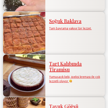
Soğuk Baklava
Tam bayrama yakışır bir lezzet.
Tart Kalıbında
Tiramisu
Yumuşacık keki, ipeksi kreması ile çok
lezzetli oluyor
Tavuk Göğsü