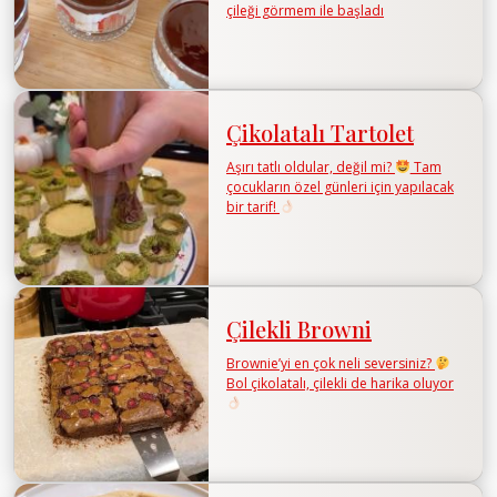
çileği görmem ile başladı
Çikolatalı Tartolet
Aşırı tatlı oldular, değil mi?
Tam
çocukların özel günleri için yapılacak
bir tarif!
Çilekli Browni
Brownie’yi en çok neli seversiniz?
Bol çikolatalı, çilekli de harika oluyor