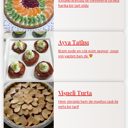
İçindeki kreması ve meyvelerle birlikte
harika bir tart oldu
Ayva Tatlısı
Bizim evde en çok eşim seviyor, onun
için yaptım ben de
Vişneli Turta
Hem görüntü hem de mayhoş tadı ile
nefis bir tarif