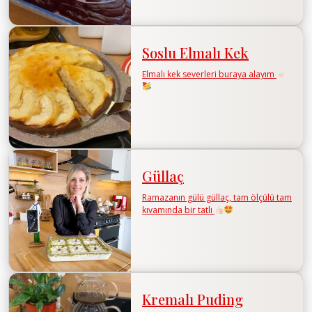
Soslu Elmalı Kek
Elmalı kek severleri buraya alayım
Güllaç
Ramazanın gülü güllaç, tam ölçülü tam
kıvamında bir tatlı
Kremalı Puding