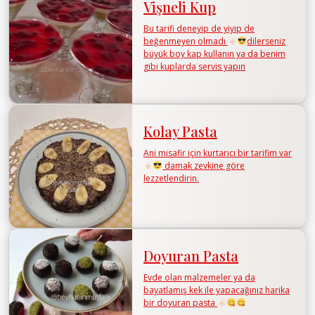
Vişneli Kup
Bu tarifi deneyip de yiyip de
beğenmeyen olmadı
dilerseniz
büyük boy kap kullanın ya da benim
gibi kuplarda servis yapın
Kolay Pasta
Ani misafir için kurtarıcı bir tarifim var
damak zevkine göre
lezzetlendirin.
Doyuran Pasta
Evde olan malzemeler ya da
bayatlamış kek ile yapacağınız harika
bir doyuran pasta