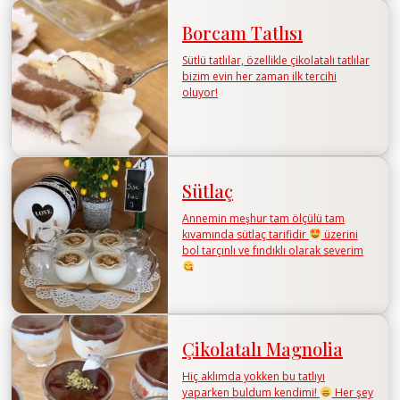
Borcam Tatlısı
Sütlü tatlılar, özellikle çikolatalı tatlılar
bizim evin her zaman ilk tercihi
oluyor!
Sütlaç
Annemin meşhur tam ölçülü tam
kıvamında sütlaç tarifidir
üzerini
bol tarçınlı ve fındıklı olarak severim
Çikolatalı Magnolia
Hiç aklımda yokken bu tatlıyı
yaparken buldum kendimi!
Her şey