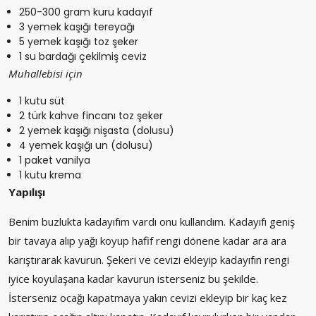
250-300 gram kuru kadayıf
3 yemek kaşığı tereyağı
5 yemek kaşığı toz şeker
1 su bardağı çekilmiş ceviz
Muhallebisi için
1 kutu süt
2 türk kahve fincanı toz şeker
2 yemek kaşığı nişasta (dolusu)
4 yemek kaşığı un (dolusu)
1 paket vanilya
1 kutu krema
Yapılışı
Benim buzlukta kadayıfım vardı onu kullandım. Kadayıfı geniş
bir tavaya alıp yağı koyup hafif rengi dönene kadar ara ara
karıştırarak kavurun. Şekeri ve cevizi ekleyip kadayıfın rengi
iyice koyulaşana kadar kavurun isterseniz bu şekilde.
İsterseniz ocağı kapatmaya yakın cevizi ekleyip bir kaç kez