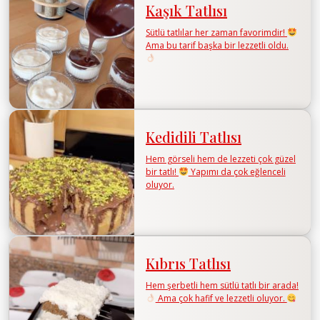
Kaşık Tatlısı
Sütlü tatlılar her zaman favorimdir!
Ama bu tarif başka bir lezzetli oldu.
Kedidili Tatlısı
Hem görseli hem de lezzeti çok güzel
bir tatlı!
Yapımı da çok eğlenceli
oluyor.
Kıbrıs Tatlısı
Hem şerbetli hem sütlü tatlı bir arada!
Ama çok hafif ve lezzetli oluyor.