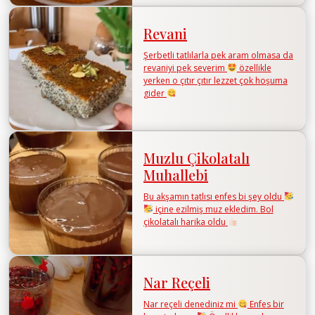
Revani
Şerbetli tatlılarla pek aram olmasa da
revaniyi pek severim
özellikle
yerken o çıtır çıtır lezzet çok hoşuma
gider
Muzlu Çikolatalı
Muhallebi
Bu akşamın tatlısı enfes bi şey oldu
içine ezilmiş muz ekledim. Bol
çikolatalı harika oldu
Nar Reçeli
Nar reçeli denediniz mi
Enfes bir