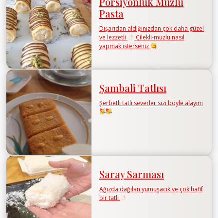
Porsiyonluk Muzlu
Pasta
Dışarıdan aldığınızdan çok daha güzel
ve lezzetli
Çilekli-muzlu nasıl
yapmak isterseniz
Şambali Tatlısı
Şerbetli tatlı severler sizi böyle alayım
Saray Sarması
Ağızda dağılan yumuşacık ve çok hafif
bir tatlı