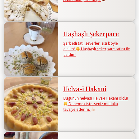
Haşhaşlı Şekerpare
Şerbetli tatlı severler, sizi böyle
alalım!
Haşhaşlı şekerpare tatlısı ile
geldim!
Helva-i Hakani
Bugünün helvası Helva-i Hakani oldu!
Denemek isterseniz mutlaka
tavsiye ederim.