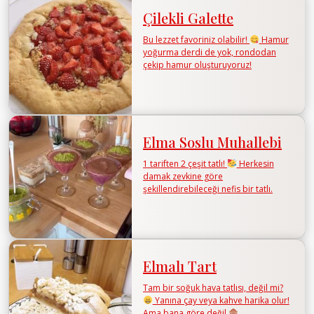
Çilekli Galette
Bu lezzet favoriniz olabilir!
Hamur
yoğurma derdi de yok, rondodan
çekip hamur oluşturuyoruz!
Elma Soslu Muhallebi
1 tariften 2 çeşit tatlı!
Herkesin
damak zevkine göre
şekillendirebileceği nefis bir tatlı.
Elmalı Tart
Tam bir soğuk hava tatlısı, değil mi?
Yanına çay veya kahve harika olur!
Ama bana göre değil