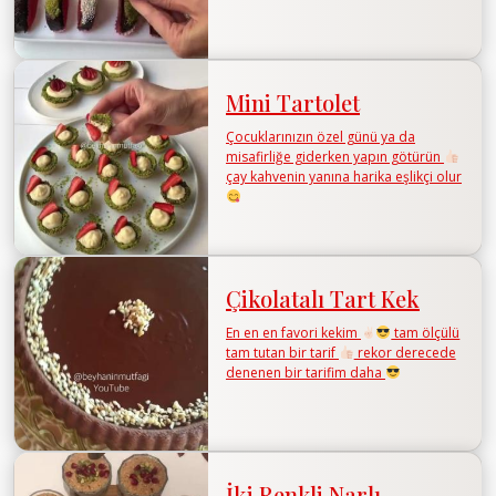
Mini Tartolet
Çocuklarınızın özel günü ya da
misafirliğe giderken yapın götürün
çay kahvenin yanına harika eşlikçi olur
Çikolatalı Tart Kek
En en en favori kekim
tam ölçülü
tam tutan bir tarif
rekor derecede
denenen bir tarifim daha
İki Renkli Narlı