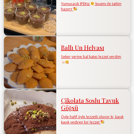
Yumuşacık İPEKsi
kıvamı ile tatlım
hazırrr
Ballı Un Helvası
Şeker yerine bal katıp lezzet verdim
Çikolata Soslu Tavuk
Göğsü
Öyle hafif öyle lezzetli oluyor ki, kaşık
kaşık yediren bir lezzet