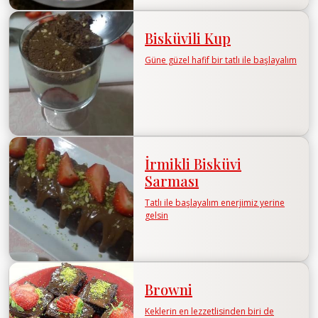
Bisküvili Kup
Güne güzel hafif bir tatlı ile başlayalım
İrmikli Bisküvi
Sarması
Tatlı ile başlayalım enerjimiz yerine
gelsin
Browni
Keklerin en lezzetlisinden biri de