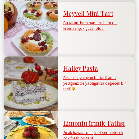
Meyveli Mini Tart
Bu tartın, hem hamuru hem de
kreması çok güzel oldu.
Halley Pasta
Biraz el oyalayan bir tarif ama
yediğiniz de yaptığınıza değecek bir
tarif
Limonlu İrmik Tatlısı
Sıcak havalarda içinizi serinletecek
çok fresh bir tarif.