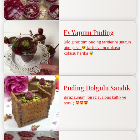
Ev Yapımı Puding
Bildiğiniz tüm puding tariflerini unutun
atın gitsin
tadı kıvamı dokusu
kokusu harika
Puding Dolgulu Sandık
Biraz sunum, biraz süs püs kattık ve
sonuç