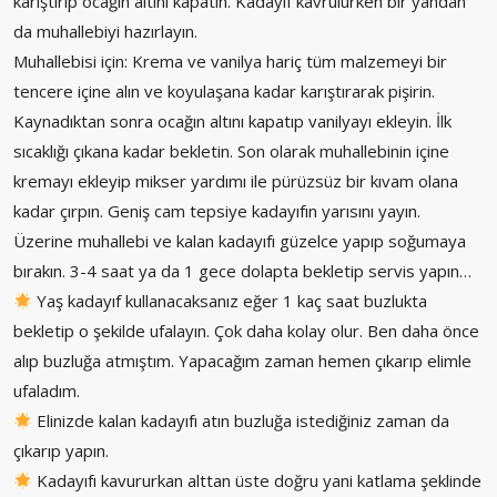
karıştırıp ocağın altını kapatın. Kadayıf kavrulurken bir yandan
da muhallebiyi hazırlayın.
Muhallebisi için: Krema ve vanilya hariç tüm malzemeyi bir
tencere içine alın ve koyulaşana kadar karıştırarak pişirin.
Kaynadıktan sonra ocağın altını kapatıp vanilyayı ekleyin. İlk
sıcaklığı çıkana kadar bekletin. Son olarak muhallebinin içine
kremayı ekleyip mikser yardımı ile pürüzsüz bir kıvam olana
kadar çırpın. Geniş cam tepsiye kadayıfın yarısını yayın.
Üzerine muhallebi ve kalan kadayıfı güzelce yapıp soğumaya
bırakın. 3-4 saat ya da 1 gece dolapta bekletip servis yapın…
Yaş kadayıf kullanacaksanız eğer 1 kaç saat buzlukta
bekletip o şekilde ufalayın. Çok daha kolay olur. Ben daha önce
alıp buzluğa atmıştım. Yapacağım zaman hemen çıkarıp elimle
ufaladım.
Elinizde kalan kadayıfı atın buzluğa istediğiniz zaman da
çıkarıp yapın.
Kadayıfı kavururkan alttan üste doğru yani katlama şeklinde