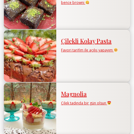
bence browni
Çilekli Kolay Pasta
Favori tarifim ile açılış yapayım
Magnolia
Çilek tadında bir gün olsun