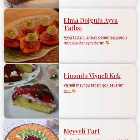
Elma Dolgulu Ayva
Tatlısı
Ayva tatlısını elmalı denemediyseniz
mutlaka deneyin derim
Limonlu Vişneli Kek
Vişneli mayhoş tatları çok severim
ben
Meyveli Tart