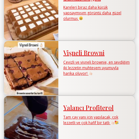
Kareleri biraz daha küçük
yapsaymışım görüntü daha güzel
olurmuş
Vişneli Browni
Cevizli ve vişneli brownie, en sevdiğim
iki lezzetin muhteşem uyumuyla
harika oluyor!
Yalancı Profiterol
Tam çay yanı için yapılacak, çok
lezzetli ve çok hafif bir tatlı