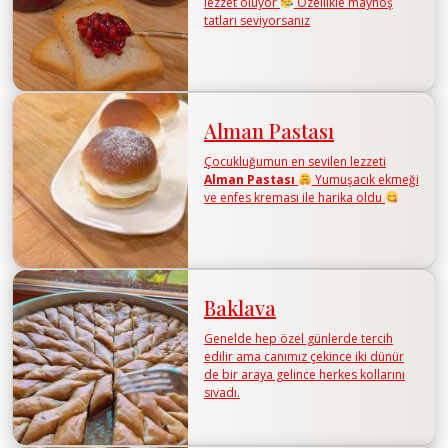
lezzet oluyor
Özellikle mayhoş
tatları seviyorsanız
Alman Pastası
Çocukluğumun en sevilen lezzeti
Alman Pastası
Yumuşacık ekmeği
ve enfes kreması ile harika oldu
Baklava
Genelde hep özel günlerde tercih
edilir ama canımız çekince iki dünür
de bir araya gelince herkes kollarını
sıvadı.