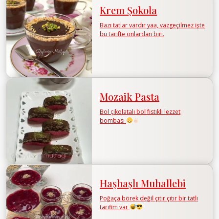
Krem Şokola
Bazı tatlar vardır yaa, vazgeçilmez işte
bu tarifte onlardan biri.
Mozaik Pasta
Bol çikolatalı bol fıstıklı lezzet
bombası
Haşhaşlı Muhallebi
Poğaça börek değil çıtır çıtır bir tatlı
tarifim var