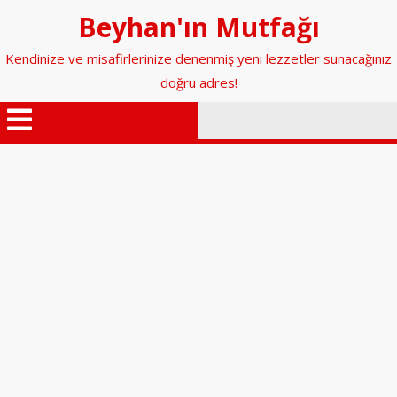
İçeriğe
Beyhan'ın Mutfağı
geç
Kendinize ve misafirlerinize denenmiş yeni lezzetler sunacağınız
doğru adres!
Menüyü
Aç