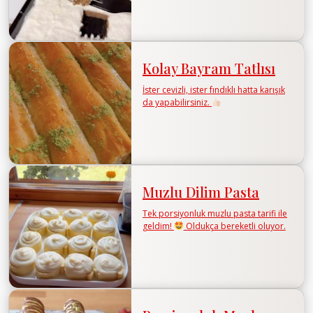
Kolay Bayram Tatlısı
İster cevizli, ister fındıklı hatta karışık
da yapabilirsiniz.
Muzlu Dilim Pasta
Tek porsiyonluk muzlu pasta tarifi ile
geldim!
Oldukça bereketli oluyor.