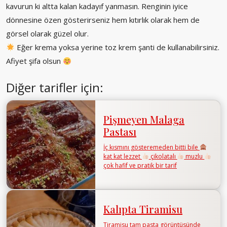
kavurun ki altta kalan kadayıf yanmasın. Renginin iyice
dönnesine özen gösterirseniz hem kıtırlık olarak hem de
görsel olarak güzel olur.
Eğer krema yoksa yerine toz krem şanti de kullanabilirsiniz.
Afiyet şifa olsun
Diğer tarifler için:
Pişmeyen Malaga
Pastası
İç kısmını gösteremeden bitti bile
kat kat lezzet
çikolatalı
muzlu
çok hafif ve pratik bir tarif
Kalıpta Tiramisu
Tiramisu tam pasta görüntüsünde